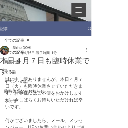
記事
全ての記事
Shiho DOHI
全ての記事
2020年4月6日
読了時間: 1分
本日４月７日も臨時休業で
商品の話
す
乗る話
誠に申し訳ありませんが、本日４月７
イベントの話
日（火）も臨時休業させていただきま
臨時休業などお知らせ
す。お客様にはご不便をおかけします
が、今しばらくお待ちいただければ幸
その他
いです。
何かございましたら、メール、メッセ
ンジャー、HPのお問い合わせよりご連