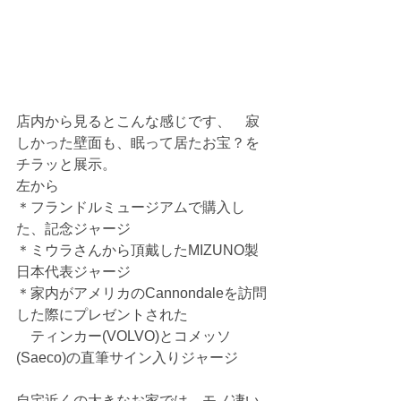
店内から見るとこんな感じです、　寂
しかった壁面も、眠って居たお宝？を
チラッと展示。
左から　
＊フランドルミュージアムで購入し
た、記念ジャージ
＊ミウラさんから頂戴したMIZUNO製
日本代表ジャージ
＊家内がアメリカのCannondaleを訪問
した際にプレゼントされた
　ティンカー(VOLVO)とコメッソ
(Saeco)の直筆サイン入りジャージ
自宅近くの大きなお家では、モノ凄い