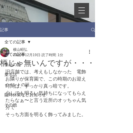
記事
全ての記事
横山昭弘
全ての記事
2020年12月19日
読了時間: 1分
柄じゃ無いんですが・・・
商品の話
旧店舗では、考えもしなかった　電飾
乗る話
お隣りが保育園で、この時期のお迎え
イベントの話
時間は、すっかり真っ暗です。
少しでも明るい気持ちになってもらえ
臨時休業などお知らせ
たらなぁ〜と言う近所のオッちゃん気
その他
分で
そっち方面を明るく飾ってみました。