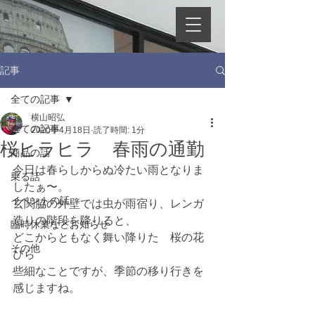
記事
全ての記事
横山昭弘
全ての記事
2020年4月18日
読了時間: 1分
桜ヒラヒラ 春雨の通勤
商品の話
今日は春らしからぬ冷たい雨となりま
乗る話
したぁ〜。
イベントの話
玄関脇の外壁では虫が雨宿り、
レンガ
造りの階段を降りると、
臨時休業などお知らせ
どこからともなく舞い降りた　桜の花
その他
びら　
些細なことですが、季節の移り行きを
感じますね。