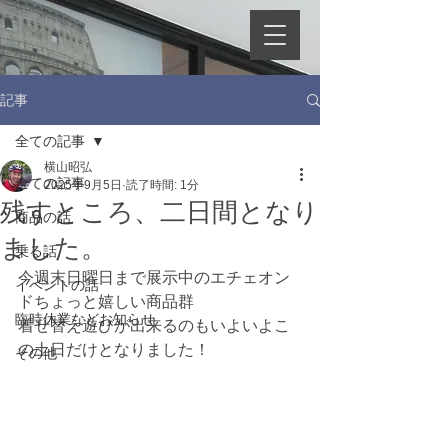
記事
全ての記事
横山昭弘
全ての記事
2025年9月5日
読了時間: 1分
残すところ、二日間となり
商品の話
ました。
乗る話
今週末日曜日まで展示中のエチェオン
イベントの話
ドちょっと嬉しい商品群
臨時休業などお知らせ
着せ替え遊びが出来るのもいよいよこ
の土日だけとなりました！
その他