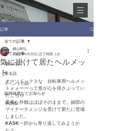
記事
全ての記事
横山昭弘
全ての記事
2023年6月20日
読了時間: 1分
気に掛けて居たヘルメッ
商品の話
ト
乗る話
オーソドックスな　自転車用ヘルメッ
イベントの話
トォォーーって形が心を揺さぶってい
臨時休業などお知らせ
たこちら
重要な外観はほぼそのままで、細部の
その他
マイナーチェンジを受けて新たに登場
しました。
KASK
一択から寄り道してみようか
な？