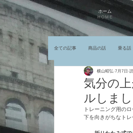
ホーム
HOME
全ての記事
商品の話
乗る話
横山昭弘
7月7日
読
気分の上
ルしまし
トレーニング用のロ
下を向きがちなトレ