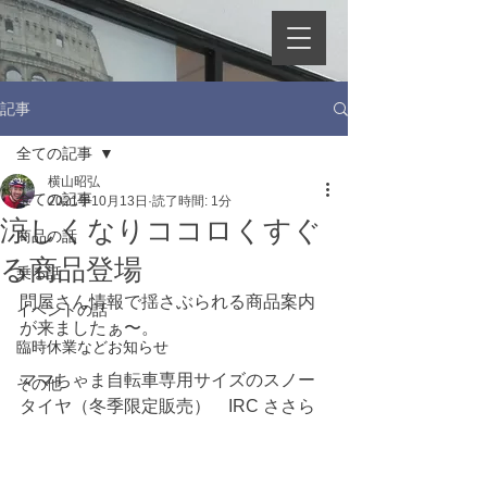
記事
全ての記事
横山昭弘
全ての記事
2021年10月13日
読了時間: 1分
涼しくなりココロくすぐ
商品の話
る商品登場
乗る話
問屋さん情報で揺さぶられる商品案内
イベントの話
が来ましたぁ〜。
臨時休業などお知らせ
ママちゃま自転車専用サイズのスノー
その他
タイヤ（冬季限定販売）　IRC ささら