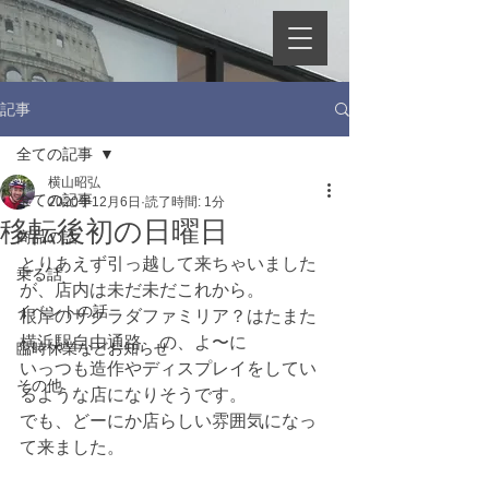
記事
全ての記事
横山昭弘
全ての記事
2020年12月6日
読了時間: 1分
移転後初の日曜日
商品の話
とりあえず引っ越して来ちゃいました
乗る話
が、店内は未だ未だこれから。
イベントの話
根岸のサクラダファミリア？はたまた
横浜駅自由通路　の、よ〜に
臨時休業などお知らせ
いっつも造作やディスプレイをしてい
その他
るような店になりそうです。
でも、どーにか店らしい雰囲気になっ
て来ました。