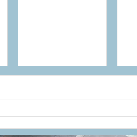
気品を放つグロスグレー。
20
KASK「PROTONE ICON」
PR