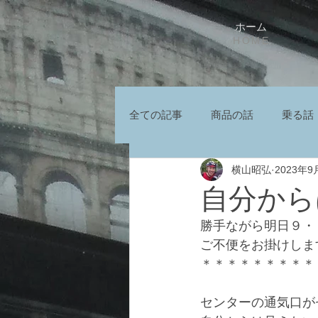
ホーム
HOME
全ての記事
商品の話
乗る話
横山昭弘
2023年9
自分から
勝手ながら明日９・
ご不便をお掛けしま
＊＊＊＊＊＊＊＊＊
センターの通気口が