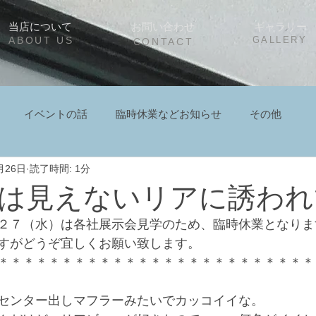
当店について
お問い合わせ
ギャラリー
ABOUT US
GALLERY
CONTACT
イベントの話
臨時休業などお知らせ
その他
月26日
読了時間: 1分
は見えないリアに誘われ
２７（水）は各社展示会見学のため、臨時休業となりま
すがどうぞ宜しくお願い致します。
＊＊＊＊＊＊＊＊＊＊＊＊＊＊＊＊＊＊＊＊＊＊＊＊＊
センター出しマフラーみたいでカッコイイな。