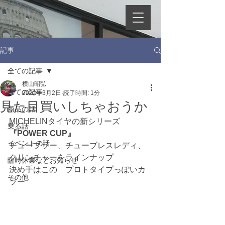
記事
全ての記事
横山昭弘
全ての記事
2022年3月2日
読了時間: 1分
見た目買いしちゃおうか
商品の話
MICHELINタイヤの新シリーズ
乗る話
『POWER CUP』
イベントの話
チューブラー、チューブレスレディ、
クリンチャーをラインナップ
臨時休業などお知らせ
決め手はこの　プロトタイプっぽいカ
その他
ラー