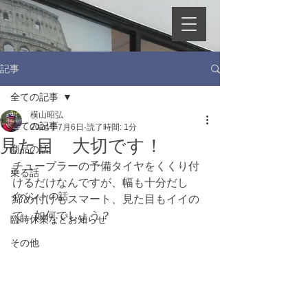
記事
全ての記事
横山昭弘
全ての記事
2024年7月6日
読了時間: 1分
見た目 大切です！
商品の話
チューブラーの予備タイヤをくくり付
乗る話
けるだけなんですが、幅も十分だし
イベントの話
締め付けもスマート、見た目もイイの
で、如何でしょう？
臨時休業などお知らせ
その他