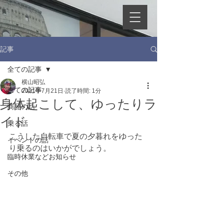
記事
全ての記事
横山昭弘
全ての記事
2021年7月21日
読了時間: 1分
身体起こして、ゆったりラ
商品の話
イド
乗る話
こうした自転車で夏の夕暮れをゆった
イベントの話
り乗るのはいかがでしょう。
臨時休業などお知らせ
その他