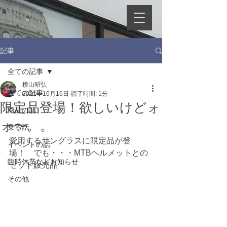
記事
全ての記事
横山昭弘
全ての記事
2021年10月16日
読了時間: 1分
限定品登場！欲しいけどォ
商品の話
ォ〜。。
乗る話
愛用するサングラスに限定品が登
イベントの話
場！　でも・・・MTBヘルメットとの
臨時休業などお知らせ
セット販売品
その他