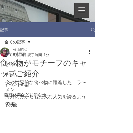
記事
全ての記事
横山昭弘
全ての記事
5月10日
読了時間: 1分
食べ物がモチーフのキャ
商品の話
ップご紹介
乗る話
今や世界的な食べ物に躍進した　ラ〜
イベントの話
メン
臨時休業などお知らせ
海外の方からも絶大な人気を誇るよう
です。
その他