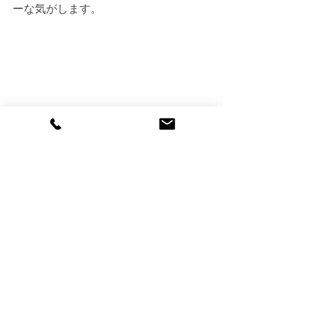
ーな気がします。
普段はなかなか見ることが出来ない前
からの映像
後ろ姿からは想像も出来ないような皆
さんの表情やブレーキや変速動作、ハ
ンドルの握り
などなど前方ならではの良さがありま
した。
整備の際の参考にもさせていただきま
す。
また来週ぅぅ。