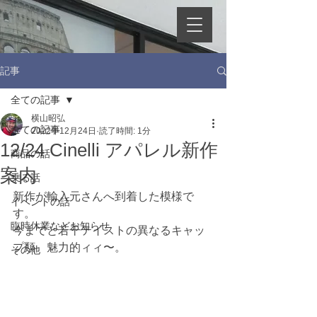
記事
全ての記事
横山昭弘
全ての記事
2022年12月24日
読了時間: 1分
12/24 Cinelli アパレル新作
商品の話
案内
乗る話
新作が輸入元さんへ到着した模様で
イベントの話
す。
臨時休業などお知らせ
今までと若干テイストの異なるキャッ
プ類　魅力的ィィ〜。
その他