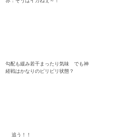
赤：そうはイカねぇ～！
勾配も緩み若干まったり気味　でも神
経戦はかなりのピリピリ状態？
 　追う！！