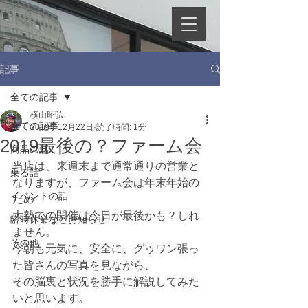
記事
全ての記事
横山昭弘
全ての記事
2019年12月22日
読了時間: 1分
2019最後の？ファーム会
商品の話
当店は、来週末まで通常通りの営業と
乗る話
なりますが、ファーム会は年末年始の
イベントの話
ため
大勢での開催は今日が最後かも？しれ
臨時休業などお知らせ
ません。
その他
今朝も元気に、安全に、グゥワン張っ
た皆さんの写真を見ながら、
その脳裏と状況を勝手に解説してみた
いと思います。