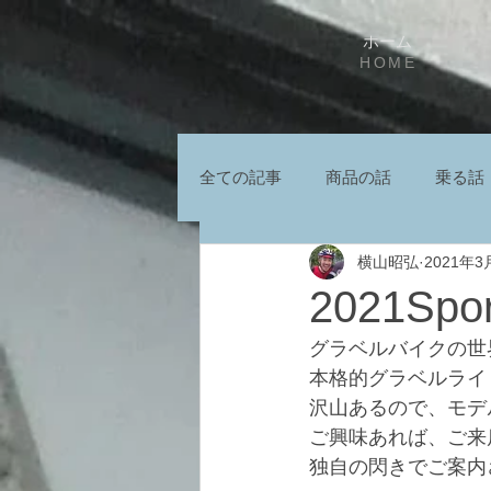
ホーム
HOME
全ての記事
商品の話
乗る話
横山昭弘
2021年3
2021Sp
グラベルバイクの世
本格的グラベルライ
沢山あるので、モデ
ご興味あれば、ご来
独自の閃きでご案内