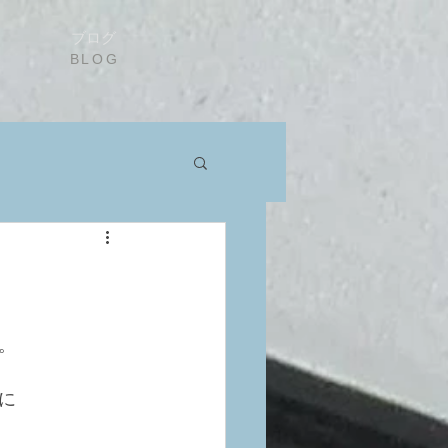
ブログ
BLOG
。
に