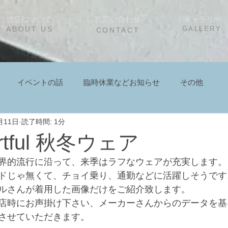
当店について
お問い合わせ
ギャラリー
ABOUT US
GALLERY
CONTACT
イベントの話
臨時休業などお知らせ
その他
月11日
読了時間: 1分
ortful 秋冬ウェア
界的流行に沿って、来季はラフなウェアが充実します。
ドじゃ無くて、チョイ乗り、通勤などに活躍しそうです
ルさんが着用した画像だけをご紹介致します。
店時にお声掛け下さい、メーカーさんからのデータを基
させていただきます。