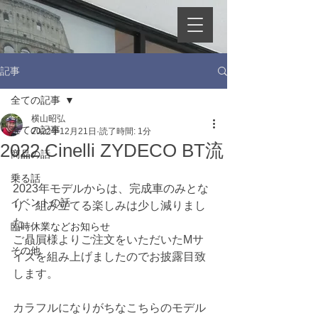
記事
全ての記事
横山昭弘
全ての記事
2022年12月21日
読了時間: 1分
2022 Cinelli ZYDECO BT流
商品の話
乗る話
2023年モデルからは、完成車のみとな
イベントの話
り、組み立てる楽しみは少し減りまし
た。
臨時休業などお知らせ
ご贔屓様よりご注文をいただいたMサ
その他
イズを組み上げましたのでお披露目致
します。
カラフルになりがちなこちらのモデル