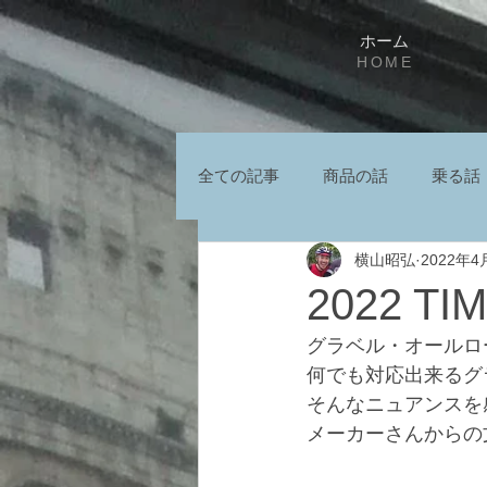
ホーム
HOME
全ての記事
商品の話
乗る話
横山昭弘
2022年4
2022 T
グラベル・オールロ
何でも対応出来るグ
そんなニュアンスを
メーカーさんからの