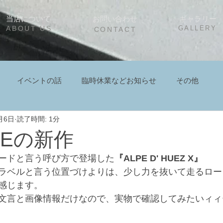
当店について
お問い合わせ
ギャラリー
ABOUT US
GALLERY
CONTACT
イベントの話
臨時休業などお知らせ
その他
月6日
読了時間: 1分
IMEの新作
ードと言う呼び方で登場した
『ALPE D' HUEZ X』
ラベルと言う位置づけよりは、少し力を抜いて走るロー
感じます。
文言と画像情報だけなので、実物で確認してみたいィィ