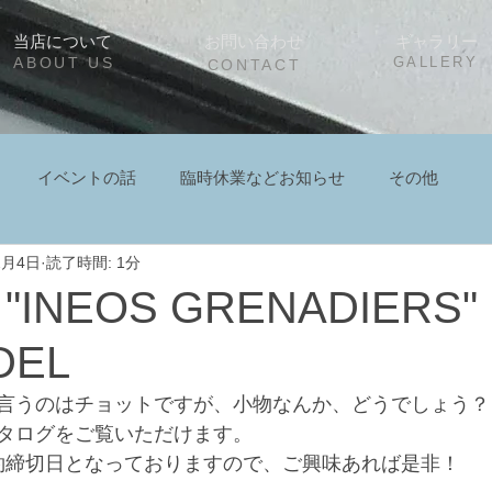
当店について
お問い合わせ
ギャラリー
ABOUT US
GALLERY
CONTACT
イベントの話
臨時休業などお知らせ
その他
2月4日
読了時間: 1分
i "INEOS GRENADIERS"
DEL
言うのはチョットですが、小物なんか、どうでしょう？
タログをご覧いただけます。
ご予約締切日となっておりますので、ご興味あれば是非！