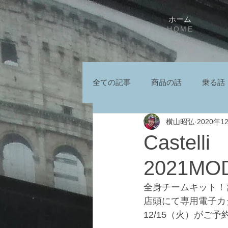
ホーム
HOME
全ての記事
商品の話
乗る話
横山昭弘
2020年1
Castell
2021MO
全身チームキット！
店頭にて専用電子カ
12/15（火）が