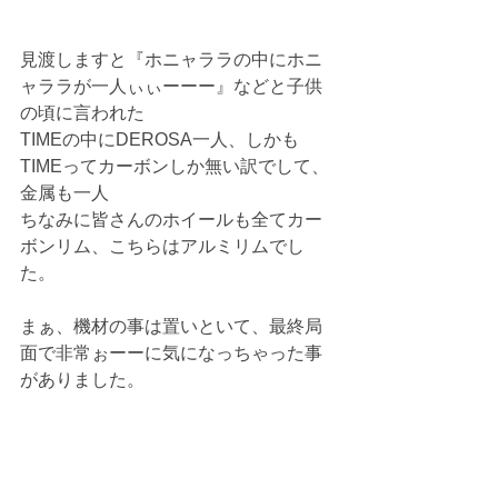
見渡しますと『ホニャララの中にホニ
ャララが一人ぃぃーーー』などと子供
の頃に言われた
TIMEの中にDEROSA一人、しかも
TIMEってカーボンしか無い訳でして、
金属も一人
ちなみに皆さんのホイールも全てカー
ボンリム、こちらはアルミリムでし
た。
まぁ、機材の事は置いといて、最終局
面で非常ぉーーに気になっちゃった事
がありました。