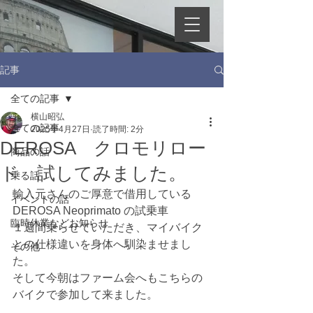
記事
全ての記事
横山昭弘
全ての記事
2025年4月27日
読了時間: 2分
DEROSA クロモリロー
商品の話
ド 試してみました。
乗る話
輸入元さんのご厚意で借用している　
イベントの話
DEROSA Neoprimato の試乗車
臨時休業などお知らせ
１週間乗らせていただき、マイバイク
との仕様違いを身体へ馴染ませまし
その他
た。
そして今朝はファーム会へもこちらの
バイクで参加して来ました。