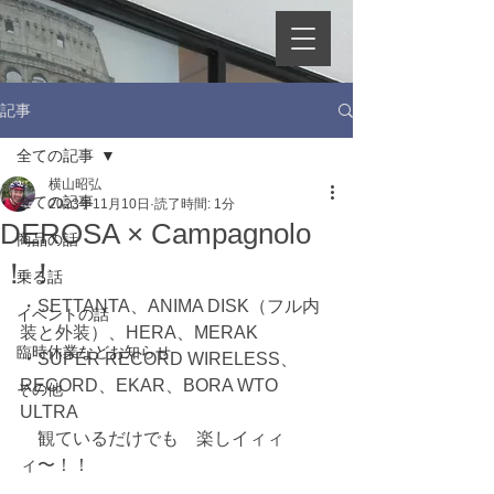
記事
全ての記事
横山昭弘
全ての記事
2023年11月10日
読了時間: 1分
DEROSA × Campagnolo
商品の話
！！
乗る話
・SETTANTA、ANIMA DISK（フル内
イベントの話
装と外装）、HERA、MERAK
臨時休業などお知らせ
・SUPER RECORD WIRELESS、
RECORD、EKAR、BORA WTO 
その他
ULTRA
　観ているだけでも　楽しイィィ
ィ〜！！