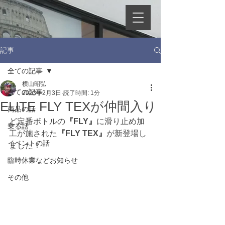
記事
全ての記事
横山昭弘
全ての記事
2023年2月3日
読了時間: 1分
ELITE FLY TEXが仲間入り
商品の話
ど定番ボトルの
『FLY』
に滑り止め加
乗る話
工が施された
『FLY TEX』
が新登場し
イベントの話
ました！
臨時休業などお知らせ
その他