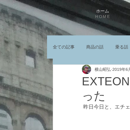
ホーム
HOME
全ての記事
商品の話
乗る話
横山昭弘
2019年6
EXTEON
った
 昨日今日と、エチェ