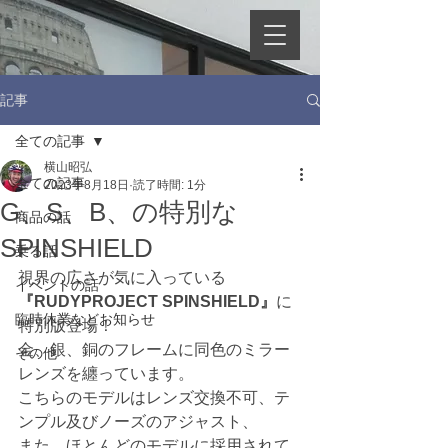
記事
全ての記事
横山昭弘
全ての記事
2023年8月18日
読了時間: 1分
G、S、B、の特別な
商品の話
SPINSHIELD
乗る話
視界の広さが気に入っている
イベントの話
『RUDYPROJECT SPINSHIELD』
に
臨時休業などお知らせ
特別版登場！
金、銀、銅のフレームに同色のミラー
その他
レンズを纏っています。
こちらのモデルはレンズ交換不可、テ
ンプル及びノーズのアジャスト、
また、ほとんどのモデルに採用されて