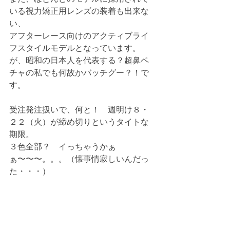
いる視力矯正用レンズの装着も出来な
い、
アフターレース向けのアクティブライ
フスタイルモデルとなっています。
が、昭和の日本人を代表する？超鼻ペ
チャの私でも何故かバッチグー？！で
す。
受注発注扱いで、何と！　週明け８・
２２（火）が締め切りというタイトな
期限。
３色全部？　イっちゃうかぁ
ぁ〜〜〜。。。（懐事情寂しいんだっ
た・・・）