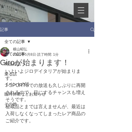
記事
全ての記事
横山昭弘
全ての記事
2021年5月8日
読了時間: 1分
Giroが始まります！
商品の話
いよいよジロデイタリアが始まりま
乗る話
す。
イベントの話
J-SPORTSでの放送も久しぶりに再開
されるので、目にするチャンスも増え
臨時休業などお知らせ
そうです。
その他
秘蔵品とまでは言えませんが、最近は
入荷しなくなってしまったレア商品の
ご紹介です。