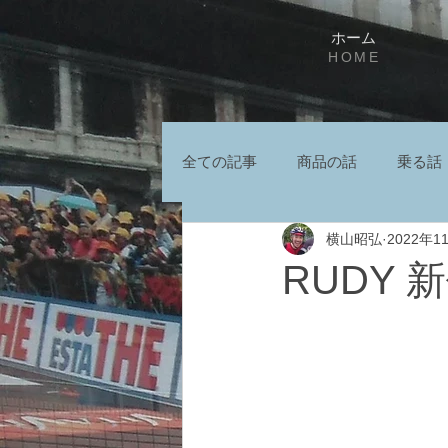
ホーム
HOME
全ての記事
商品の話
乗る話
横山昭弘
2022年1
RUDY 新