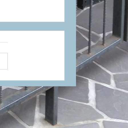
を放つグロスグレー。
K「PROTONE ICON」
末、待望の入荷。