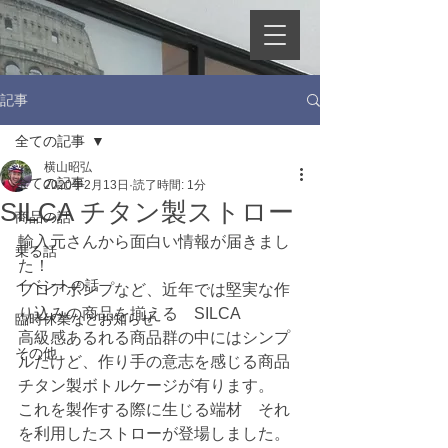
記事
全ての記事
横山昭弘
全ての記事
2020年2月13日
読了時間: 1分
SILCA チタン製ストロー
商品の話
輸入元さんから面白い情報が届きまし
乗る話
た！
イベントの話
フロアポンプなど、近年では堅実な作
り込みの商品を揃える　SILCA
臨時休業などお知らせ
高級感あるれる商品群の中にはシンプ
その他
ルだけど、作り手の意志を感じる商品
チタン製ボトルケージが有ります。
これを製作する際に生じる端材　それ
を利用したストローが登場しました。