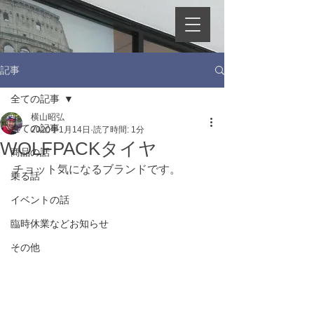
記事
全ての記事
横山昭弘
全ての記事
2020年1月14日
読了時間: 1分
WOLFPACKタイヤ
商品の話
チョット気になるブランドです。
乗る話
イベントの話
臨時休業などお知らせ
その他