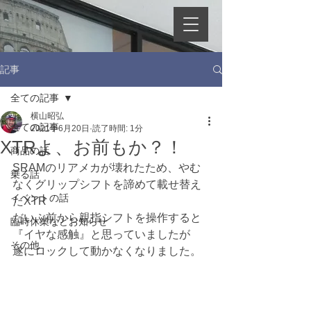
記事
全ての記事
横山昭弘
全ての記事
2021年6月20日
読了時間: 1分
XTRよ、お前もか？！
商品の話
SRAMのリアメカが壊れたため、やむ
乗る話
なくグリップシフトを諦めて載せ替え
イベントの話
たXTR
だいぶ前から親指シフトを操作すると
臨時休業などお知らせ
『イヤな感触』と思っていましたが
その他
遂にロックして動かなくなりました。