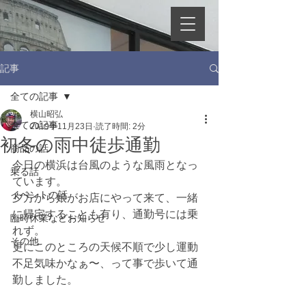
記事
全ての記事
横山昭弘
全ての記事
2019年11月23日
読了時間: 2分
初冬の雨中徒歩通勤
商品の話
今日の横浜は台風のような風雨となっ
乗る話
ています。
イベントの話
夕方から娘がお店にやって来て、一緒
に帰宅することも有り、通勤号には乗
臨時休業などお知らせ
れず。
その他
更にこのところの天候不順で少し運動
不足気味かなぁ〜、って事で歩いて通
勤しました。